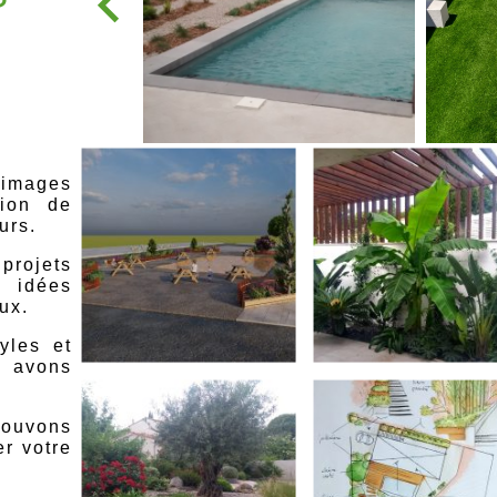
'images
tion de
urs.
projets
 idées
aux.
yles et
avons
rouvons
r votre