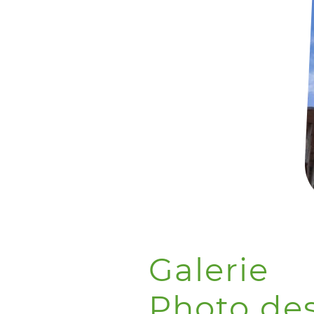
et des entreprises pour la
création d'espaces
verts
publics. Ces
réalisations visent à
embellir l'environnement
urbain et à offrir des
lieux de vie conviviaux et
accueillants. Grâce à une
approche durable, notre
travail en
aménagement
paysager
contribue à
valoriser le patrimoine
local et à renforcer le
lien social.
Galerie
Photo de