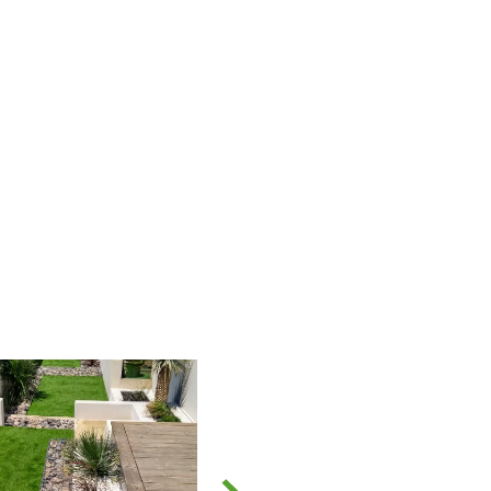
parcourir nos réalisations
pour découvrir l'étendue
de notre savoir-faire.
Confiez-nous votre projet
d'
aménagement
paysager
ou de
création
d'espaces verts
. Basés
à Fleury et intervenant
dans toute l'Aude, nous
sommes votre partenaire
privilégié pour concevoir
l'espace extérieur de vos
rêves.