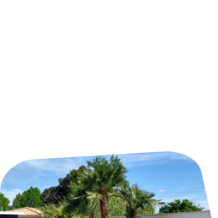
Réalisations : l'A
sme selon Atelier
lématiques qui incarnent l'expertise et la cré
nt paysager
et en
création d'espaces verts
, ch
os clients pour transformer leurs rêves en réalit
pace extérieur mérite une attention particulièr
jardins et des aménagements sur mesure à Narbonn