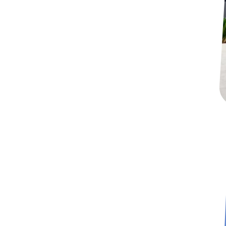
havres de paix. Nous
nous immergeons dans
l'univers de nos clients
pour créer un espace qui
reflète leurs goûts et leur
style de vie. Que ce soit
un jardin zen, un potager
bio ou un espace de
divertissement, chaque
détail est pensé pour
optimiser l'harmonie de
l'ensemble.
Espaces
Publics : Un
Impact Visuel
Nous mettons également
notre savoir-faire au
service des collectivités