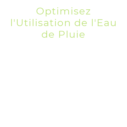
Optimisez
l'Utilisation de l'Eau
de Pluie
Chez Atelier Paysage, nous
croyons fermement que la collecte
de l'eau de pluie est essentielle
pour une gestion durable des
ressources en eau. Nous vous
accompagnons dans la mise en
place de systèmes personnalisés
qui maximisent l'utilisation des
précipitations naturelles, tout en
réduisant votre empreinte
écologique