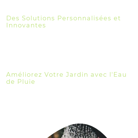
Des Solutions Personnalisées et
Innovantes
Nos solutions vont au-delà des simples récupérateurs
d'eau. Nous concevons des systèmes complets incluant
des citernes, des filtres et des mécanismes de
distribution adaptés à vos besoins spécifiques,
garantissant ainsi une gestion efficace et économique
de l'eau
Améliorez Votre Jardin avec l'Eau
de Pluie
Transformez votre espace extérieur en utilisant l'eau
de pluie collectée pour l'arrosage de vos jardins et
potagers. Cela permet non seulement d'économiser
l'eau potable, mais aussi d'encourager un jardinage
durable et respectueux de l'environnement